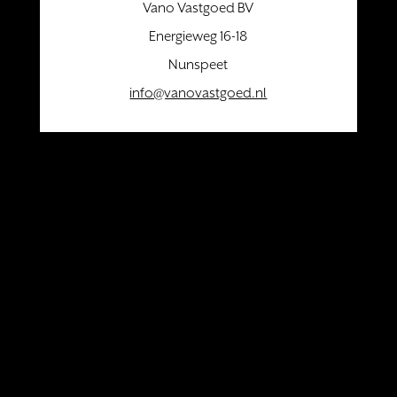
Vano Vastgoed BV
Energieweg 16-18
Nunspeet
info@vanovastgoed.nl
Disclaimer
Privacy
© Vano Vastgoed BV 2026