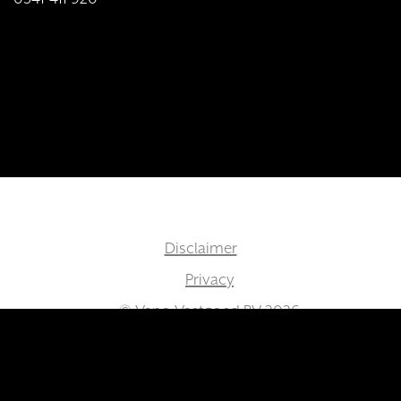
Disclaimer
Privacy
© Vano Vastgoed BV 2026
Webdesign:
Merkmannen